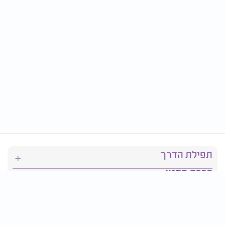
תפילת הדרך
ברכת המזון
יהדות
סידור תפילה
בריאות