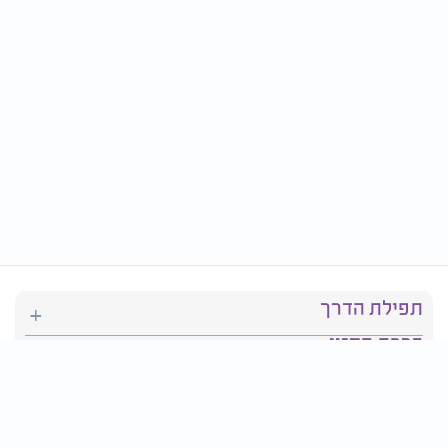
תפילת הדרך
ברכת המזון
יהדות
סידור תפילה
בריאות