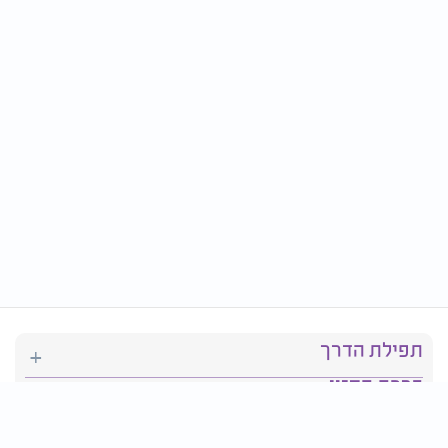
תפילת הדרך
ברכת המזון
יהדות