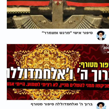
סיפור אישי ''מרגש ומצמרר''
ברוך ה' ואלחמדוללה סיפור מטורף