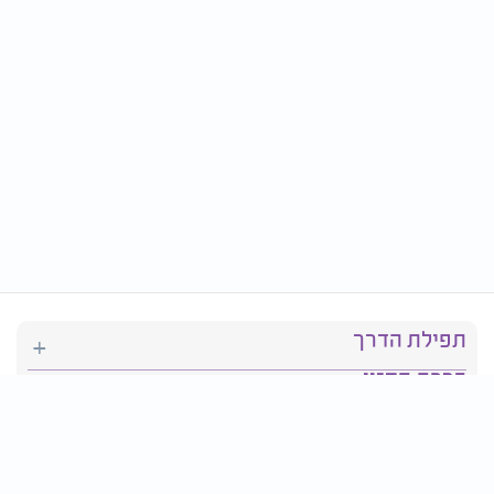
תפילת הדרך
ברכת המזון
יהדות
סידור תפילה
בריאות