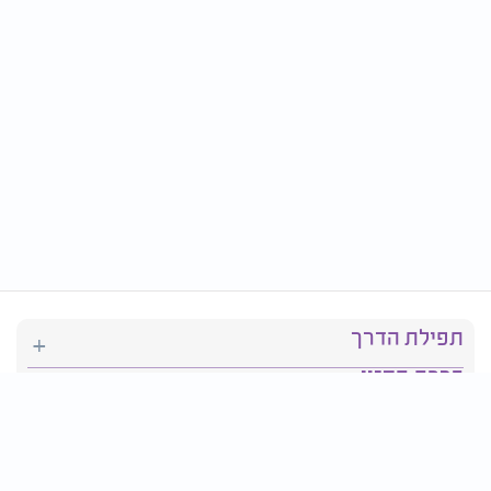
תפילת הדרך
ברכת המזון
יהדות
סידור תפילה
בריאות