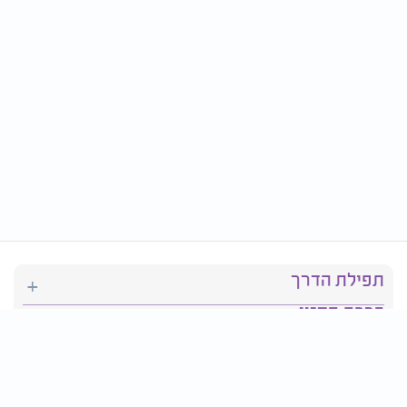
תפילת הדרך
ברכת המזון
יהדות
סידור תפילה
בריאות