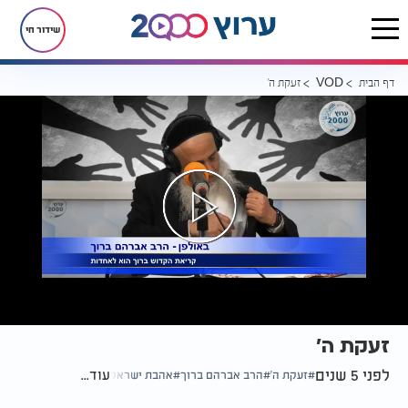
שידור חי
דף הבית
זעקת ה'
VOD
זעקת ה'
לפני 5 שנים
עוד...
זעקת ה'
הרב אברהם ברוך
אהבת ישראל