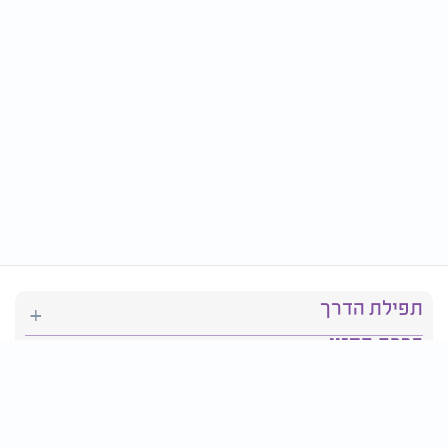
תפילת הדרך
ברכת המזון
יהדות
סידור תפילה
בריאות