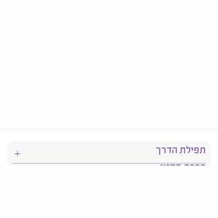
תפילת הדרך
ברכת המזון
יהדות
סידור תפילה
בריאות