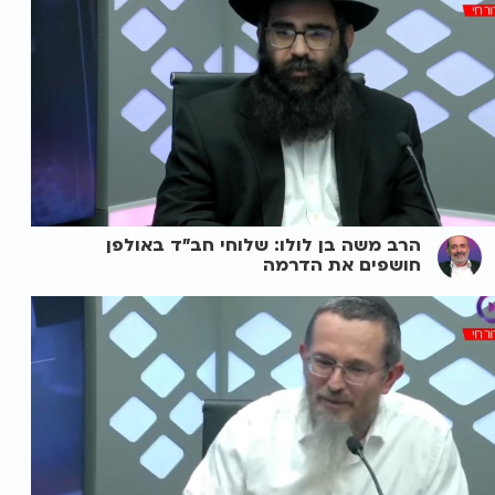
הרב משה בן לולו: שלוחי חב"ד באולפן
חושפים את הדרמה