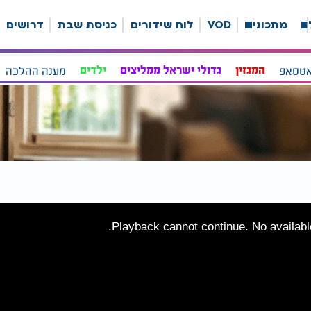
ה
מתכונים
VOD
לוח שידורים
כניסת שבת
דרושים
אטסאפ
המגזין
גדולי ישראל ממליצים
ילדים
מענה ההלכה
Playback cannot continue. No available