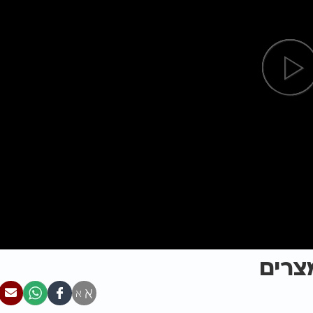
צרים
א
א