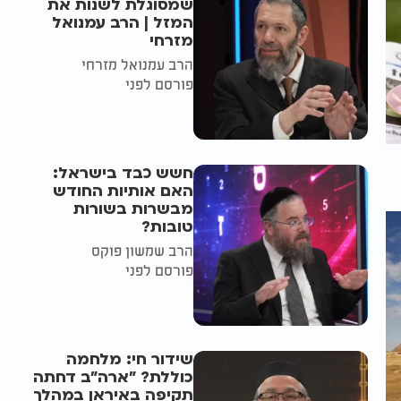
שמסוגלת לשנות את
המזל | הרב עמנואל
מזרחי
הרב עמנואל מזרחי
פורסם לפני
חשש כבד בישראל:
האם אותיות החודש
מבשרות בשורות
טובות?
הרב שמשון פוקס
פורסם לפני
שידור חי: מלחמה
כוללת? ״ארה"ב דחתה
תקיפה באיראן במהלך