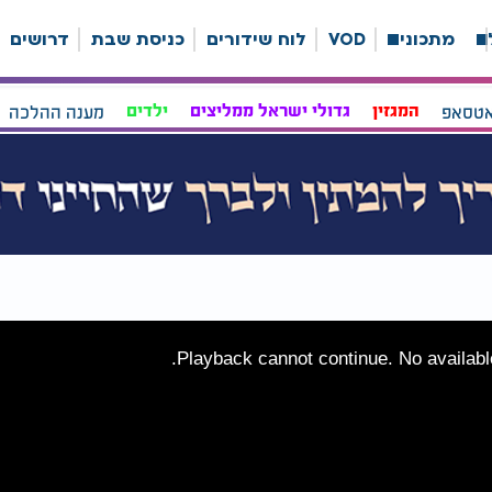
ה
מתכונים
VOD
לוח שידורים
כניסת שבת
דרושים
אטסאפ
המגזין
גדולי ישראל ממליצים
ילדים
מענה ההלכה
Playback cannot continue. No available