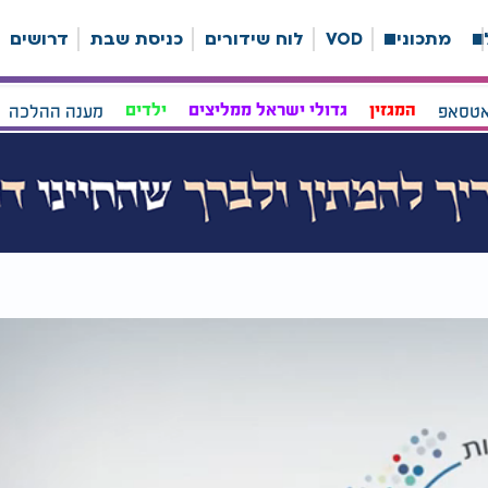
ה
מתכונים
VOD
לוח שידורים
כניסת שבת
דרושים
אטסאפ
המגזין
גדולי ישראל ממליצים
ילדים
מענה ההלכה