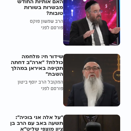
האם אותיות החודש
מבשרות בשורות
טובות?
הרב שמשון פוקס
פורסם לפני
שידור חי: מלחמה
כוללת? ״ארה"ב דחתה
תקיפה באיראן במהלך
השבת״
המקובל הרב יוסף ביטון
פורסם לפני
"על אלה אני בוכיה":
תשעה באב עם הרב בן
ציון מוצפי שליט"א