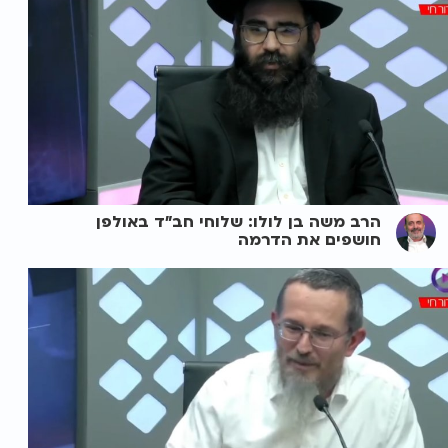
הרב משה בן לולו: שלוחי חב"ד באולפן
חושפים את הדרמה