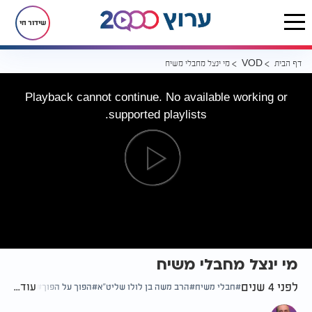
שידור חי
דף הבית
מי ינצל מחבלי משיח
VOD
Playback cannot continue. No available working or
supported playlists.
מי ינצל מחבלי משיח
לפני 4 שנים
עוד...
חבלי משיח
הרב משה בן לולו שליט"א
הפוך על הפוך
אקטואליה 