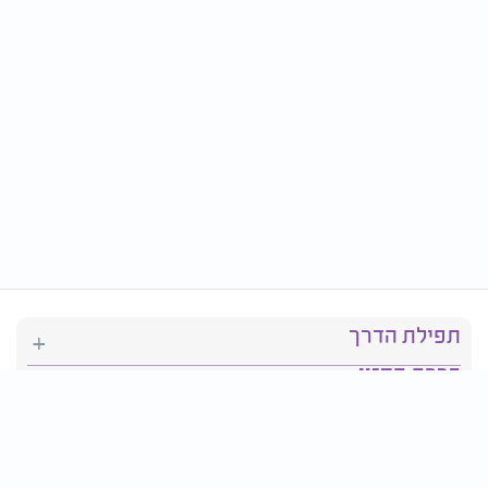
תפילת הדרך
ברכת המזון
יהדות
סידור תפילה
בריאות