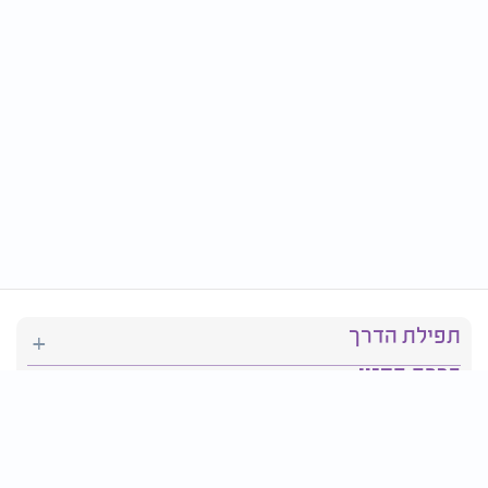
תפילת הדרך
ברכת המזון
יהדות
סידור תפילה
בריאות