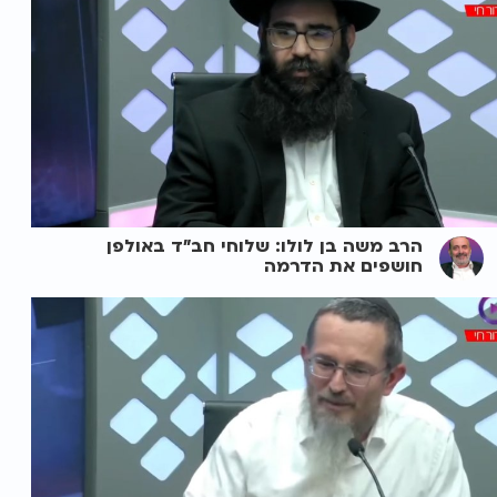
הרב משה בן לולו: שלוחי חב"ד באולפן
חושפים את הדרמה