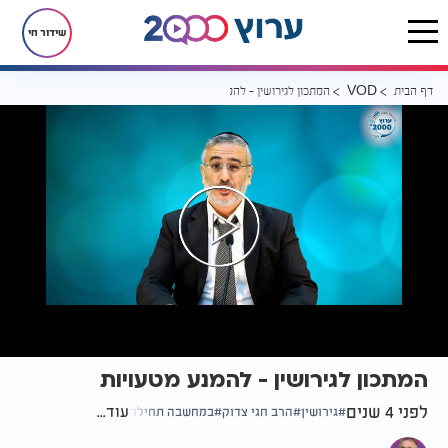
שידור חי
דף הבית
המתכון לגירושין - להמנע מטעויות
VOD
המתכון לגירושין - להמנע מטעויות
לפני 4 שנים
עוד...
גירושין
הרב חגי צדוק
במחשבה תחילה