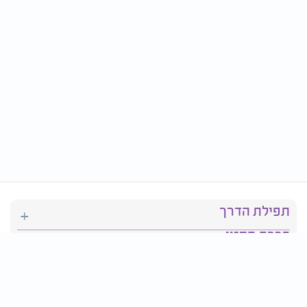
תפילת הדרך
ברכת המזון
יהדות
סידור תפילה
בריאות