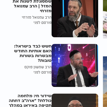
שמסוגלת לשנות את
המזל | הרב עמנואל
מזרחי
הרב עמנואל מזרחי
פורסם לפני
חשש כבד בישראל:
האם אותיות החודש
מבשרות בשורות
טובות?
הרב שמשון פוקס
פורסם לפני
שידור חי: מלחמה
כוללת? ״ארה"ב דחתה
תקיפה באיראן במהלך