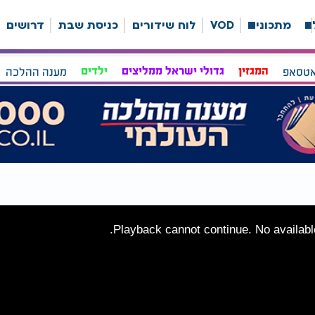
ה
מתכונים
VOD
לוח שידורים
כניסת שבת
דרושים
אטסאפ
המגזין
גדולי ישראל ממליצים
ילדים
מענה ההלכה
Playback cannot continue. No available