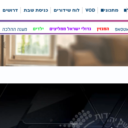
ה
מתכונים
VOD
לוח שידורים
כניסת שבת
דרושים
אטסאפ
המגזין
גדולי ישראל ממליצים
ילדים
מענה ההלכה