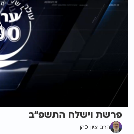
פרשת וישלח התשפ"ב
הרב ציון כהן