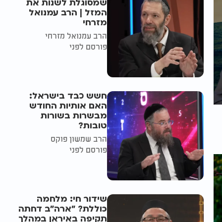
שמסוגלת לשנות את
המזל | הרב עמנואל
מזרחי
הרב עמנואל מזרחי
פורסם לפני
חשש כבד בישראל:
האם אותיות החודש
מבשרות בשורות
טובות?
הרב שמשון פוקס
פורסם לפני
שידור חי: מלחמה
כוללת? ״ארה"ב דחתה
תקיפה באיראן במהלך