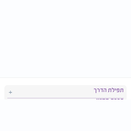
תפילת הדרך
ברכת המזון
יהדות
סידור תפילה
בריאות