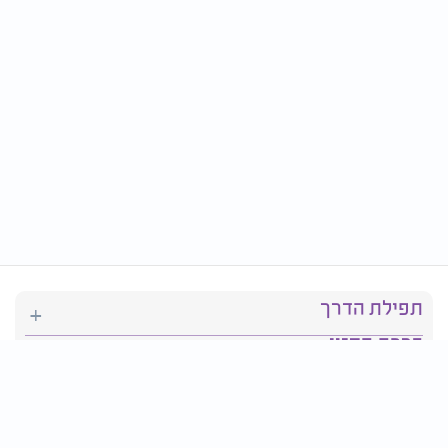
תפילת הדרך
ברכת המזון
יהדות
סידור תפילה
בריאות