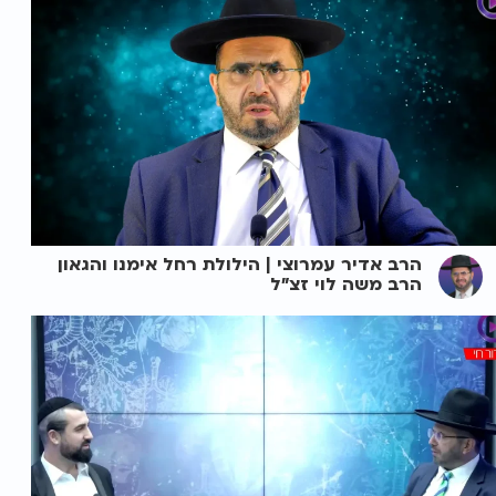
הרב אדיר עמרוצי | הילולת רחל אימנו והגאון
הרב משה לוי זצ"ל