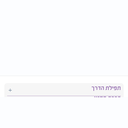
תפילת הדרך
ברכת המזון
יהדות
סידור תפילה
בריאות