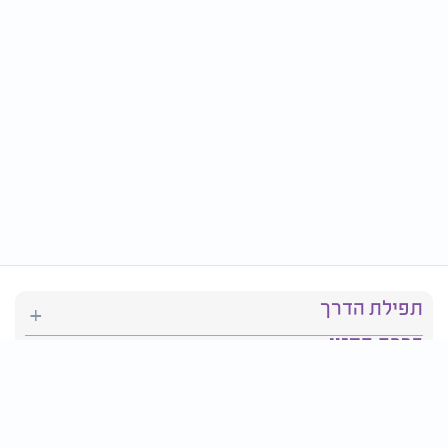
תפילת הדרך
ברכת המזון
יהדות
סידור תפילה
בריאות