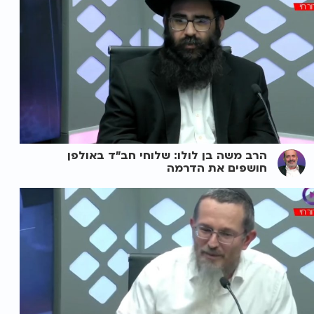
הרב משה בן לולו: שלוחי חב"ד באולפן
חושפים את הדרמה