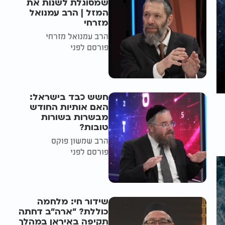
שמסוגלת לשנות את
המזל | הרב עמנואל
מזרחי
הרב עמנואל מזרחי
פורסם לפני
חשש כבד בישראל:
האם אותיות החודש
מבשרות בשורות
טובות?
הרב שמשון פוקס
פורסם לפני
שידור חי: מלחמה
כוללת? ״ארה"ב דחתה
תקיפה באיראן במהלך