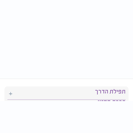
תפילת הדרך
ברכת המזון
יהדות
סידור תפילה
בריאות