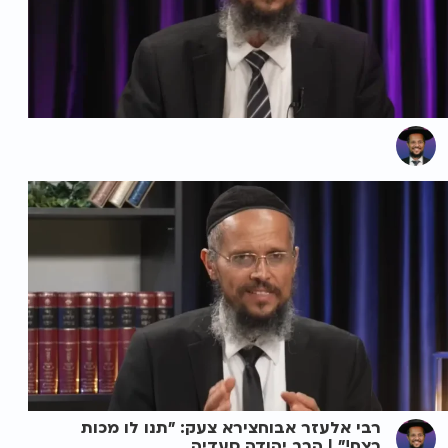
רבי אלעזר אבוחצירא צעק: "תנו לו מכות
רצח!" | הרב יהודה סעדיה