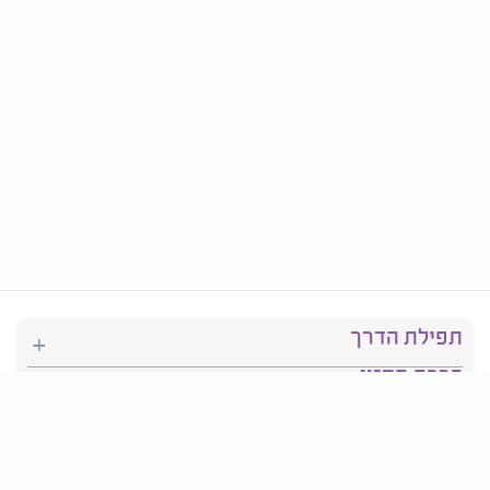
תפילת הדרך
ברכת המזון
יהדות
סידור תפילה
בריאות