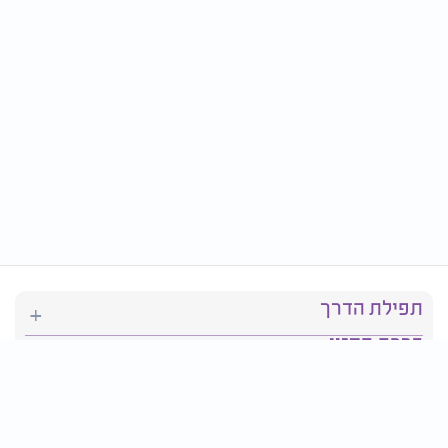
תפילת הדרך
ברכת המזון
יהדות
סידור תפילה
בריאות