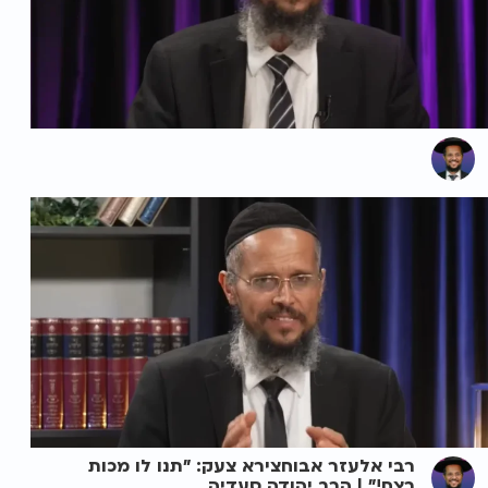
רבי אלעזר אבוחצירא צעק: "תנו לו מכות
רצח!" | הרב יהודה סעדיה