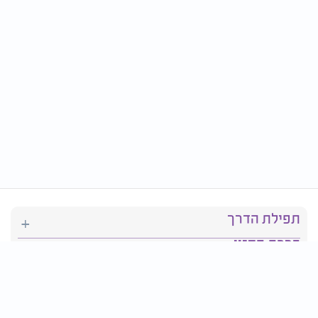
תפילת הדרך
ברכת המזון
יהדות
סידור תפילה
בריאות