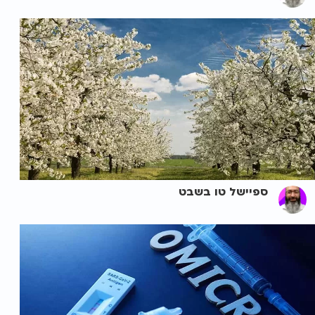
ספיישל טו בשבט