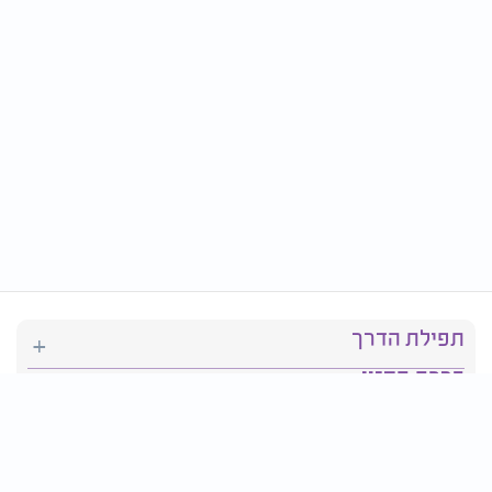
תפילת הדרך
ברכת המזון
יהדות
סידור תפילה
בריאות