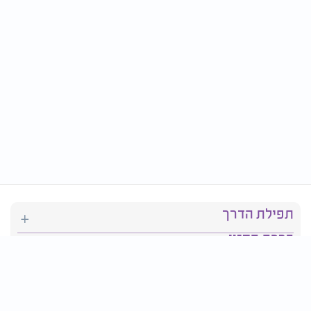
תפילת הדרך
ברכת המזון
יהדות
סידור תפילה
בריאות