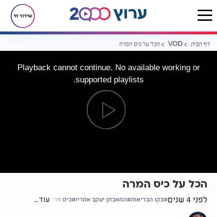
שידור חי
דף הבית
הכל על כיס המרה
VOD
Playback cannot continue. No available working or
supported playlists.
הכל על כיס המרה
לפני 4 שנים
עוד...
בקו הבריאות
המאבחן יעקב אמריו
כיס מרה