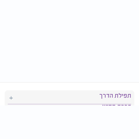
תפילת הדרך
ברכת המזון
יהדות
סידור תפילה
בריאות