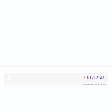
תפילת הדרך
ברכת המזון
יהדות
סידור תפילה
בריאות