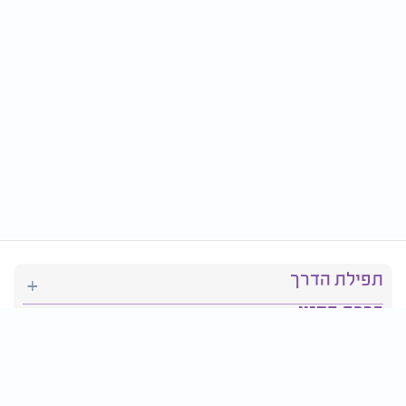
תפילת הדרך
ברכת המזון
יהדות
סידור תפילה
בריאות