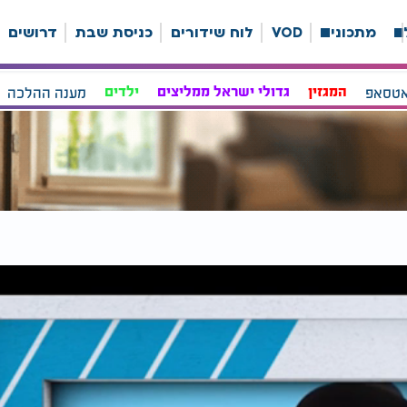
ה
מתכונים
VOD
לוח שידורים
כניסת שבת
דרושים
אטסאפ
המגזין
גדולי ישראל ממליצים
ילדים
מענה ההלכה