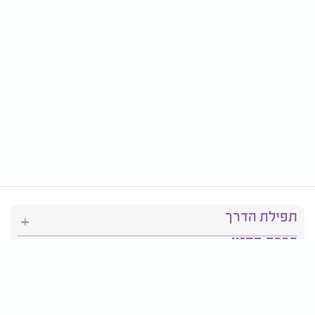
תפילת הדרך
ברכת המזון
יהדות
סידור תפילה
בריאות