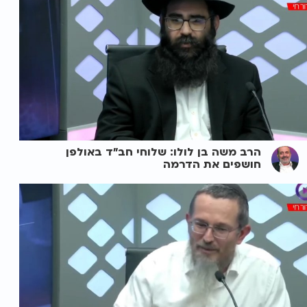
הרב משה בן לולו: שלוחי חב"ד באולפן
חושפים את הדרמה