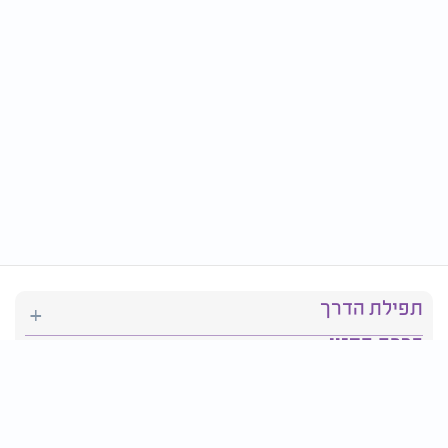
תפילת הדרך
ברכת המזון
יהדות
סידור תפילה
בריאות