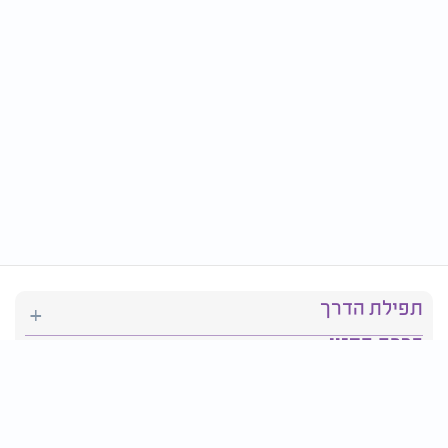
תפילת הדרך
ברכת המזון
יהדות
סידור תפילה
בריאות