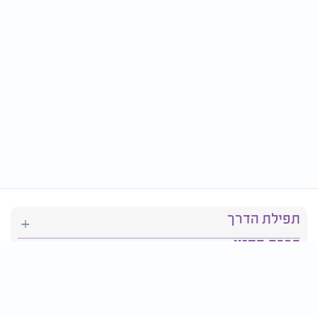
תפילת הדרך
ברכת המזון
יהדות
סידור תפילה
בריאות