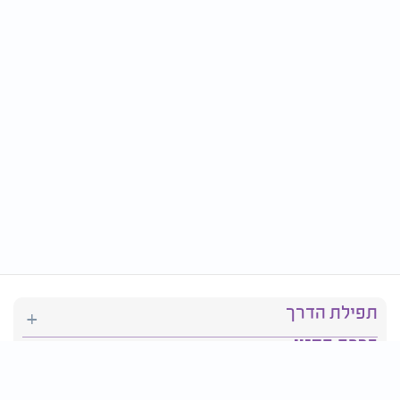
תפילת הדרך
ברכת המזון
יהדות