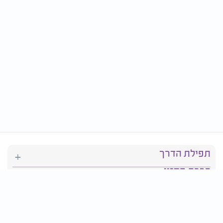
תפילת הדרך
ברכת המזון
יהדות
סידור תפילה
בריאות