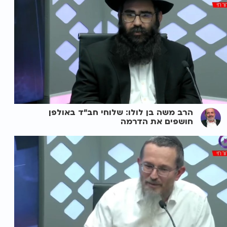
הרב משה בן לולו: שלוחי חב"ד באולפן
חושפים את הדרמה