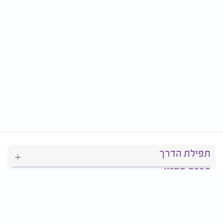
תפילת הדרך
ברכת המזון
יהדות
סידור תפילה
בריאות