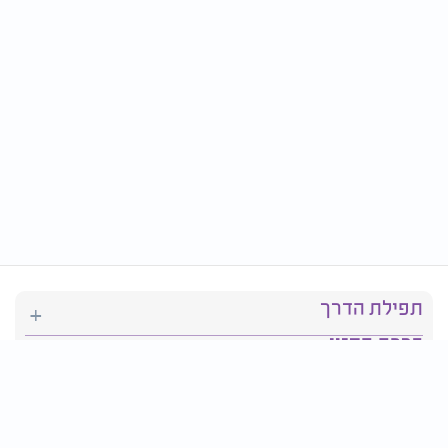
תפילת הדרך
ברכת המזון
יהדות
סידור תפילה
בריאות