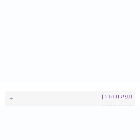
תפילת הדרך
ברכת המזון
יהדות
סידור תפילה
בריאות