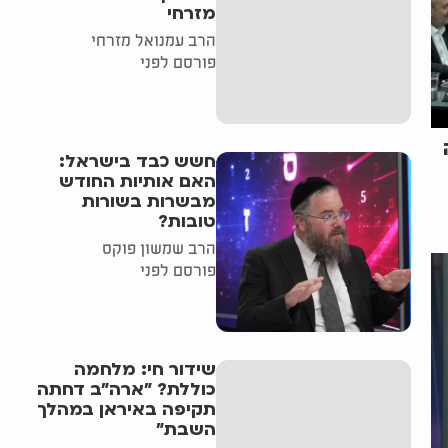
מזרחי
הרב עמנואל מזרחי
פורסם לפני
חשש כבד בישראל:
האם אותיות החודש
מבשרות בשורות
טובות?
הרב שמשון פוקס
פורסם לפני
שידור חי: מלחמה
כוללת? ״ארה"ב דחתה
תקיפה באיראן במהלך
השבת״