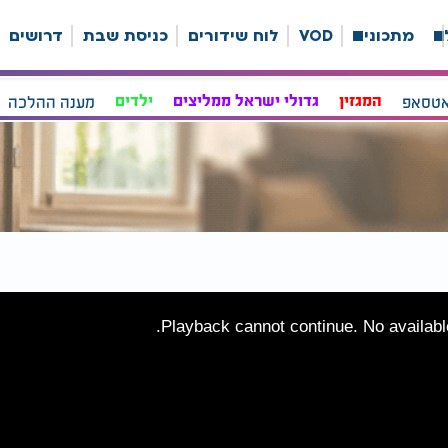
ה
מתכונים
VOD
לוח שידורים
כניסת שבת
דרושים
אטסאפ
המגזין
גדולי ישראל ממליצים
ילדים
מענה ההלכה
Playback cannot continue. No available