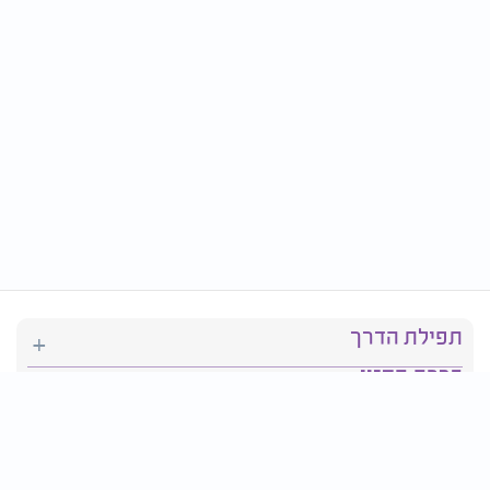
תפילת הדרך
ברכת המזון
יהדות
סידור תפילה
בריאות