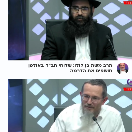
הרב משה בן לולו: שלוחי חב"ד באולפן
חושפים את הדרמה