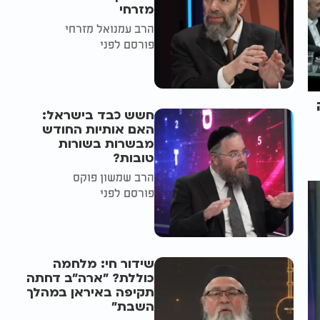
מזרחי
הרב עמנואל מזרחי
פורסם לפני
חשש כבד בישראל:
האם אותיות החודש
מבשרות בשורות
טובות?
הרב שמשון פוקס
פורסם לפני
שידור חי: מלחמה
כוללת? ״ארה"ב דחתה
תקיפה באיראן במהלך
השבת״