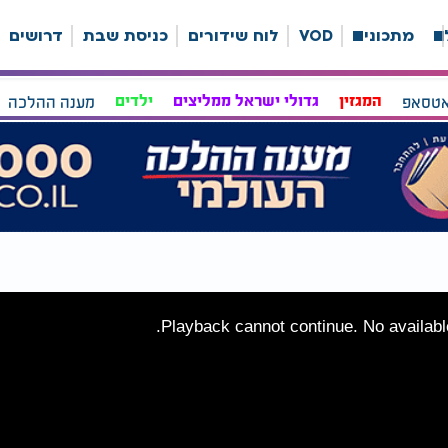
ה
מתכונים
VOD
לוח שידורים
כניסת שבת
דרושים
אטסאפ
המגזין
גדולי ישראל ממליצים
ילדים
מענה ההלכה
Playback cannot continue. No available