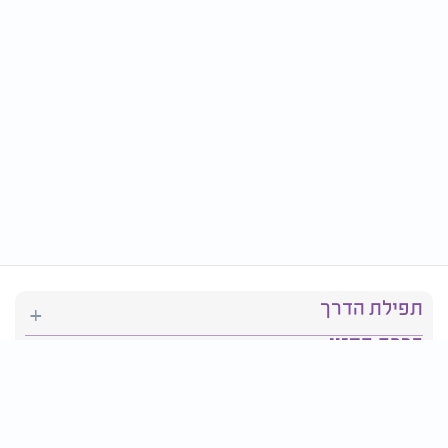
תפילת הדרך
ברכת המזון
יהדות
סידור תפילה
בריאות