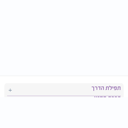
תפילת הדרך
ברכת המזון
יהדות
סידור תפילה
בריאות