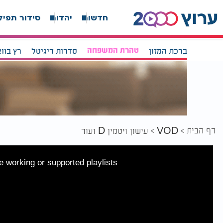
חדשות
יהדות
סידור תפיל
ברכת המזון
טהרת המשפחה
סדרות דיגיטל
רץ בוו
דף הבית
VOD
עישון ויטמין D ועוד
 working or supported playlists.