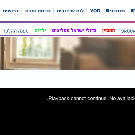
ה
מתכונים
VOD
לוח שידורים
כניסת שבת
דרושים
אטסאפ
המגזין
גדולי ישראל ממליצים
ילדים
מענה ההלכה
Playback cannot continue. No available