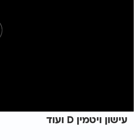
עישון ויטמין D ועוד