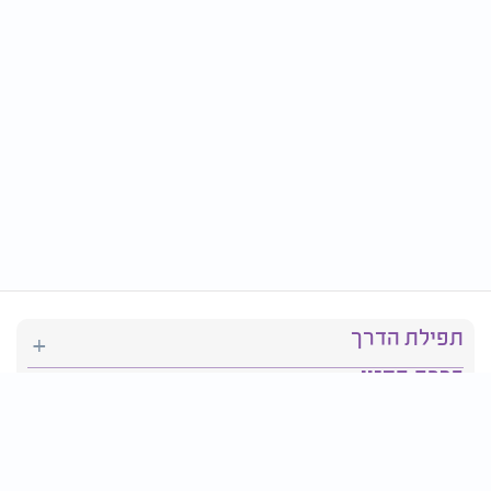
תפילת הדרך
ברכת המזון
יהדות
סידור תפילה
בריאות