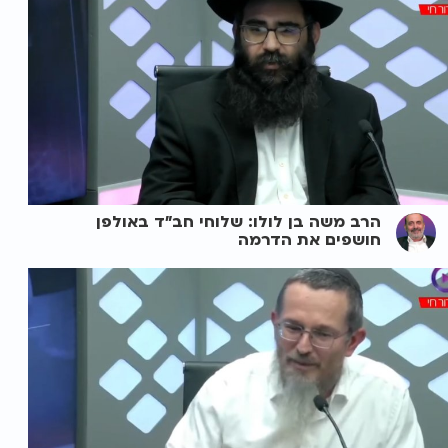
הרב משה בן לולו: שלוחי חב"ד באולפן
חושפים את הדרמה