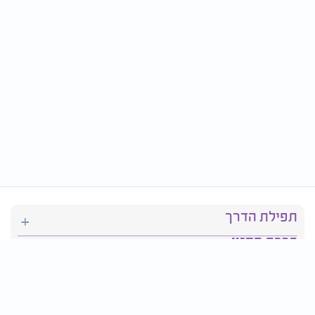
תפילת הדרך
ברכת המזון
יהדות
סידור תפילה
בריאות