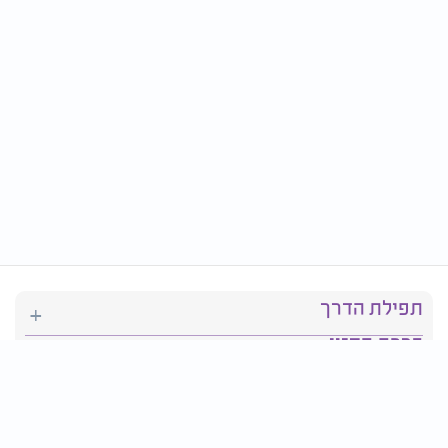
תפילת הדרך
ברכת המזון
יהדות
סידור תפילה
בריאות