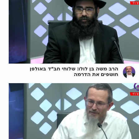
הרב משה בן לולו: שלוחי חב"ד באולפן
חושפים את הדרמה