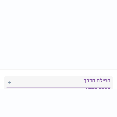
תפילת הדרך
ברכת המזון
יהדות
סידור תפילה
בריאות